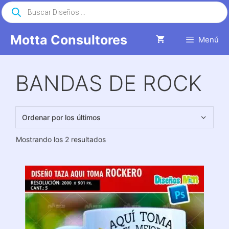
Saltar
Búsqueda
de
al
productos
contenido
Motta Consultores
Menú
BANDAS DE ROCK
Ordenado
Mostrando los 2 resultados
por
los
últimos