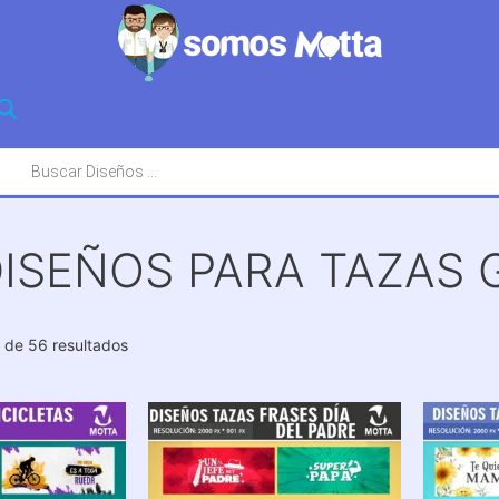
squeda
oductos
DISEÑOS PARA TAZAS 
Ordenado
 de 56 resultados
por
los
últimos