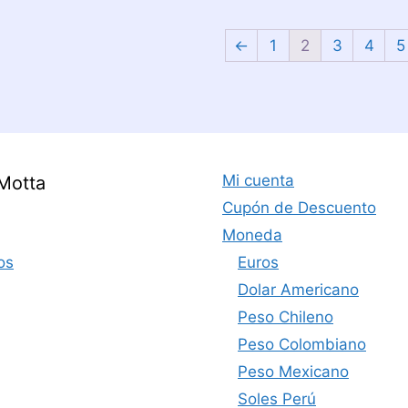
←
1
2
3
4
5
Mi cuenta
Motta
Cupón de Descuento
Moneda
os
Euros
Dolar Americano
Peso Chileno
Peso Colombiano
Peso Mexicano
Soles Perú