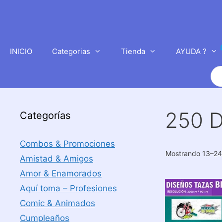
Saltar
al
contenido
INICIO
Categorias
Tienda
AYUDA ?
Bú
de
pr
250 
Categorías
Combos & Promociones
Mostrando 13–24
Amistad & Amigos
Amor & Enamorados
Aquí toma – Profesiones
Comic & Animados
Cumpleaños