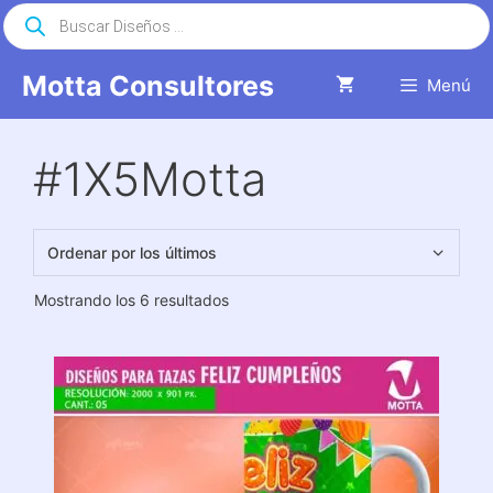
Saltar
Búsqueda
de
al
productos
contenido
Motta Consultores
Menú
#1X5Motta
Ordenado
Mostrando los 6 resultados
por
los
últimos