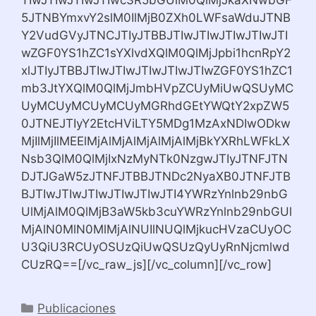
TIwJTIwJTIwJTIwc3R5bGUlM0QlMjJkaXNwbGF
5JTNBYmxvY2slM0IlMjB0ZXh0LWFsaWduJTNB
Y2VudGVyJTNCJTIyJTBBJTIwJTIwJTIwJTIwJTI
wZGF0YS1hZC1sYXlvdXQlM0QlMjJpbi1hcnRpY2
xlJTIyJTBBJTIwJTIwJTIwJTIwJTIwZGF0YS1hZC1
mb3JtYXQlM0QlMjJmbHVpZCUyMiUwQSUyMC
UyMCUyMCUyMCUyMGRhdGEtYWQtY2xpZW5
0JTNEJTIyY2EtcHViLTY5MDg1MzAxNDIwODkw
MjIlMjIlMEElMjAlMjAlMjAlMjAlMjBkYXRhLWFkLX
Nsb3QlM0QlMjIxNzMyNTk0NzgwJTIyJTNFJTN
DJTJGaW5zJTNFJTBBJTNDc2NyaXB0JTNFJTB
BJTIwJTIwJTIwJTIwJTIwJTI4YWRzYnlnb29nbG
UlMjAlM0QlMjB3aW5kb3cuYWRzYnlnb29nbGUl
MjAlN0MlN0MlMjAlNUIlNUQlMjkucHVzaCUyOC
U3QiU3RCUyOSUzQiUwQSUzQyUyRnNjcmlwd
CUzRQ==[/vc_raw_js][/vc_column][/vc_row]
Categorías
Publicaciones