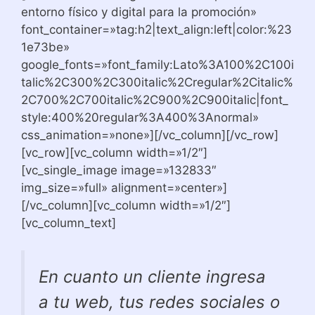
entorno físico y digital para la promoción»
font_container=»tag:h2|text_align:left|color:%23
1e73be»
google_fonts=»font_family:Lato%3A100%2C100i
talic%2C300%2C300italic%2Cregular%2Citalic%
2C700%2C700italic%2C900%2C900italic|font_
style:400%20regular%3A400%3Anormal»
css_animation=»none»][/vc_column][/vc_row]
[vc_row][vc_column width=»1/2″]
[vc_single_image image=»132833″
img_size=»full» alignment=»center»]
[/vc_column][vc_column width=»1/2″]
[vc_column_text]
En cuanto un cliente ingresa
a tu web, tus redes sociales o