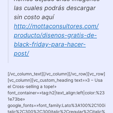
las cuales podrás descargar
sin costo aquí
http://mottaconsultores.com/
producto/disenos-gratis-de-
black-friday-para-hacer-
post/
[/vc_column_text][/vc_column][/vc_row][vc_row]
[vc_column][vc_custom_heading text=»3 – Usa
el Cross-selling a tope!»
font_container=»tag:h2|text_align:left|color:%23
1e73be»
google_fonts=»font_family:Lato%3A100%2C100i
talic%2C300%2C300italic%2Cregular%2Citalic%