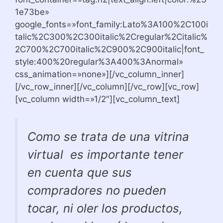
1e73be»
google_fonts=»font_family:Lato%3A100%2C100i
talic%2C300%2C300italic%2Cregular%2Citalic%
2C700%2C700italic%2C900%2C900italic|font_
style:400%20regular%3A400%3Anormal»
css_animation=»none»][/vc_column_inner]
[/vc_row_inner][/vc_column][/vc_row][vc_row]
[vc_column width=»1/2″][vc_column_text]
Como se trata de una vitrina
virtual es importante tener
en cuenta que sus
compradores no pueden
tocar, ni oler los productos,