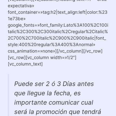
expectativa»
font_container=»tag:h2|text_align:left|color:%23
1e73be»
google_fonts=»font_family:Lato%3A100%2C100i
talic%2C300%2C300italic%2Cregular%2Citalic%
2C700%2C700italic%2C900%2C900italic|font_
style:400%20regular%3A400%3Anormal»
css_animation=»none»][/vc_column][/vc_row]
[vc_row][vc_column width=»1/2″]
[vc_column_text]
Puede ser 2 ó 3 Días antes
que llegue la fecha, es
importante comunicar cual
será la promoción que tendrá