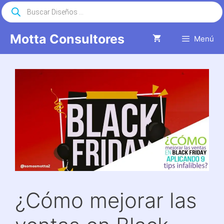
Saltar
Búsqueda
de
al
productos
contenido
Motta Consultores
Menú
¿Cómo mejorar las