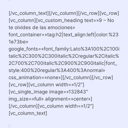
[/vc_column_text][/vc_column][/vc_row][vc_row]
[vc_column][vc_custom_heading text=»9 – No
te olvides de las emociones»
font_container=»tag:h2|text_align:left|color:%23
1e73be»
google_fonts=»font_family:Lato%3A100%2C100i
talic%2C300%2C300italic%2Cregular%2Citalic%
2C700%2C700italic%2C900%2C900italic|font_
style:400%20regular%3A400%3Anormal»
css_animation=»none»][/vc_column][/vc_row]
[vc_row][vc_column width=»1/2″]
[vc_single_image image=»132843″
img_size=»full» alignment=»center»]
[/vc_column][vc_column width=»1/2″]
[vc_column_text]