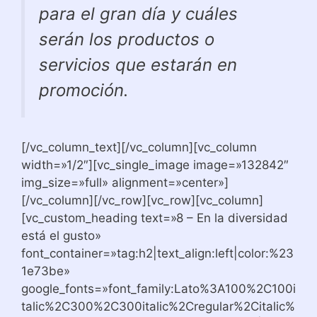
para el gran día y cuáles
serán los productos o
servicios que estarán en
promoción.
[/vc_column_text][/vc_column][vc_column
width=»1/2″][vc_single_image image=»132842″
img_size=»full» alignment=»center»]
[/vc_column][/vc_row][vc_row][vc_column]
[vc_custom_heading text=»8 – En la diversidad
está el gusto»
font_container=»tag:h2|text_align:left|color:%23
1e73be»
google_fonts=»font_family:Lato%3A100%2C100i
talic%2C300%2C300italic%2Cregular%2Citalic%