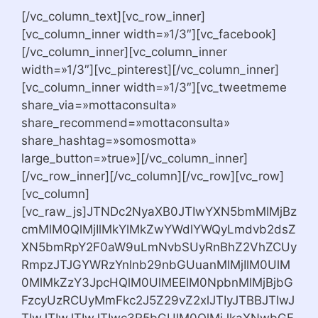
[/vc_column_text][vc_row_inner]
[vc_column_inner width=»1/3″][vc_facebook]
[/vc_column_inner][vc_column_inner
width=»1/3″][vc_pinterest][/vc_column_inner]
[vc_column_inner width=»1/3″][vc_tweetmeme
share_via=»mottaconsulta»
share_recommend=»mottaconsulta»
share_hashtag=»somosmotta»
large_button=»true»][/vc_column_inner]
[/vc_row_inner][/vc_column][/vc_row][vc_row]
[vc_column]
[vc_raw_js]JTNDc2NyaXB0JTIwYXN5bmMlMjBz
cmMlM0QlMjIlMkYlMkZwYWdlYWQyLmdvb2dsZ
XN5bmRpY2F0aW9uLmNvbSUyRnBhZ2VhZCUy
RmpzJTJGYWRzYnlnb29nbGUuanMlMjIlM0UlM
0MlMkZzY3JpcHQlM0UlMEElM0NpbnMlMjBjbG
FzcyUzRCUyMmFkc2J5Z29vZ2xlJTIyJTBBJTIwJ