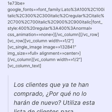
1e73be»
google_fonts=»font_family:Lato%3A100%2C100i
talic%2C300%2C300italic%2Cregular%2Citalic%
2C700%2C700italic%2C900%2C900italic|font_
style:400%20regular%3A400%3Anormal»
css_animation=»none»][/vc_column][/vc_row]
[vc_row][vc_column width=»1/2″]
[vc_single_image image=»132841″
img_size=»full» alignment=»center»]
[/vc_column][vc_column width=»1/2″]
[vc_column_text]
Los clientes que ya te han
comprado, ¿Por qué no lo
harán de nuevo? Utiliza esta
lista de clientes para