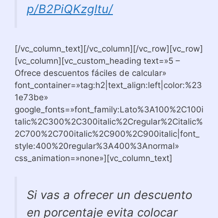
p/B2PiQKzgltu/
[/vc_column_text][/vc_column][/vc_row][vc_row]
[vc_column][vc_custom_heading text=»5 –
Ofrece descuentos fáciles de calcular»
font_container=»tag:h2|text_align:left|color:%23
1e73be»
google_fonts=»font_family:Lato%3A100%2C100i
talic%2C300%2C300italic%2Cregular%2Citalic%
2C700%2C700italic%2C900%2C900italic|font_
style:400%20regular%3A400%3Anormal»
css_animation=»none»][vc_column_text]
Si vas a ofrecer un descuento
en porcentaje evita colocar