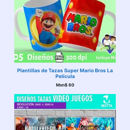
Plantillas de Tazas Super Mario Bros La
Película
Mxn$
60