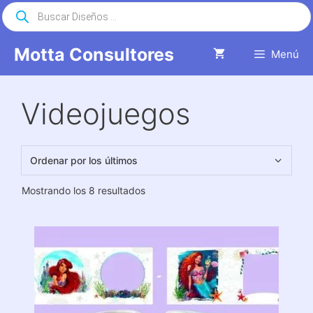
Saltar
Búsqueda
de
al
productos
contenido
Motta Consultores
Menú
Videojuegos
Ordenado
Mostrando los 8 resultados
por
los
últimos