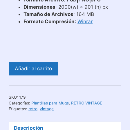
Dimensiones
: 2000(w) × 901 (h) px
Tamaño de Archivos
: 164 MB
Formato Compresión
:
Winrar
Diseños
Añadir al carrito
para
Tazas
Retro
Vintage
SKU:
179
cantidad
Categorías:
Plantillas para Mugs
,
RETRO VINTAGE
Etiquetas:
retro
,
vintage
Descripción