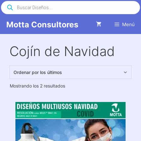
Saltar
Búsqueda
de
al
productos
contenido
Motta Consultores
Menú
Cojín de Navidad
Ordenado
Mostrando los 2 resultados
por
los
últimos