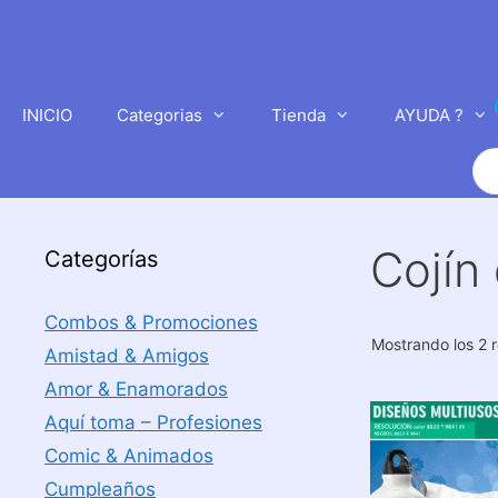
Saltar
al
contenido
INICIO
Categorias
Tienda
AYUDA ?
Bú
de
pr
Cojín
Categorías
Combos & Promociones
Mostrando los 2 
Amistad & Amigos
Amor & Enamorados
Aquí toma – Profesiones
Comic & Animados
Cumpleaños