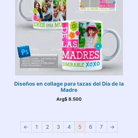
Diseños en collage para tazas del Día de la
Madre
Arg$
8.500
←
1
2
3
4
5
6
7
→