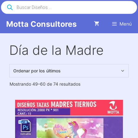
Saltar
Búsqueda
de
al
productos
contenido
Motta Consultores
Menú
Día de la Madre
Ordenado
Mostrando 49–60 de 74 resultados
por
los
últimos