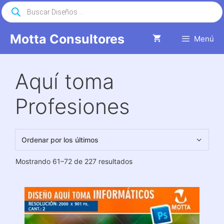
Saltar
Búsqueda
de
al
productos
contenido
Motta Consultores
Menú
Aquí toma
Profesiones
Ordenado
Mostrando 61–72 de 227 resultados
por
los
últimos