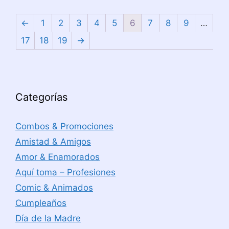
←
1
2
3
4
5
6
7
8
9
…
17
18
19
→
Categorías
Combos & Promociones
Amistad & Amigos
Amor & Enamorados
Aquí toma – Profesiones
Comic & Animados
Cumpleaños
Día de la Madre