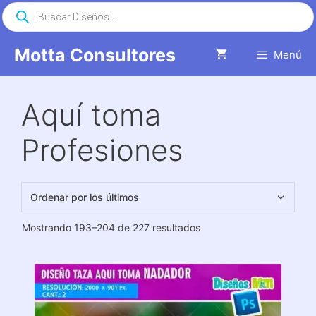
Saltar
Búsqueda
de
al
productos
contenido
Motta Consultores
Menú
Aquí toma
Profesiones
Ordenado
Mostrando 193–204 de 227 resultados
por
los
últimos