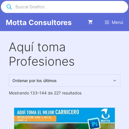
Saltar
Búsqueda
de
al
productos
contenido
Motta Consultores
Menú
Aquí toma
Profesiones
Ordenado
Mostrando 133–144 de 227 resultados
por
los
últimos