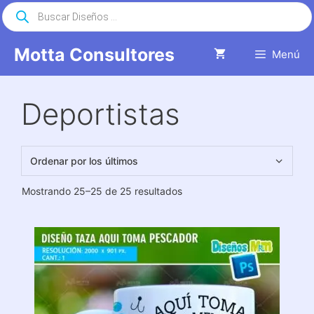
Saltar
Búsqueda
de
al
productos
contenido
Motta Consultores
Menú
Deportistas
Ordenado
Mostrando 25–25 de 25 resultados
por
los
últimos