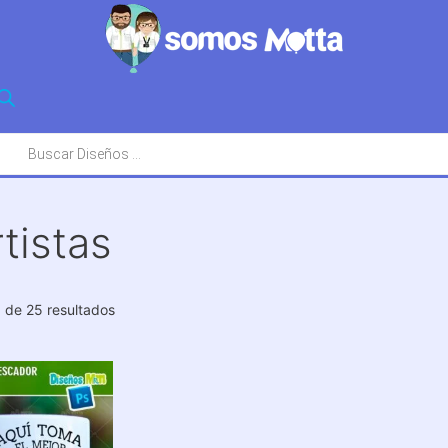
squeda
oductos
tistas
Ordenado
 de 25 resultados
por
los
últimos