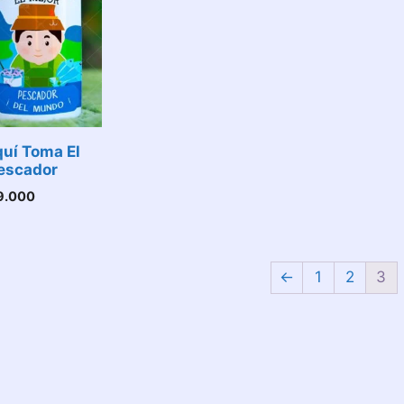
uí Toma El
escador
9.000
←
1
2
3