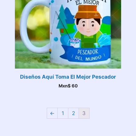
Diseños Aquí Toma El Mejor Pescador
Mxn$
60
←
1
2
3