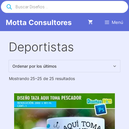
Saltar
Búsqueda
de
al
productos
contenido
Motta Consultores
Menú
Deportistas
Ordenado
Mostrando 25–25 de 25 resultados
por
los
últimos