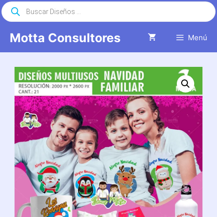
Saltar
Búsqueda
de
al
productos
contenido
Motta Consultores
Menú