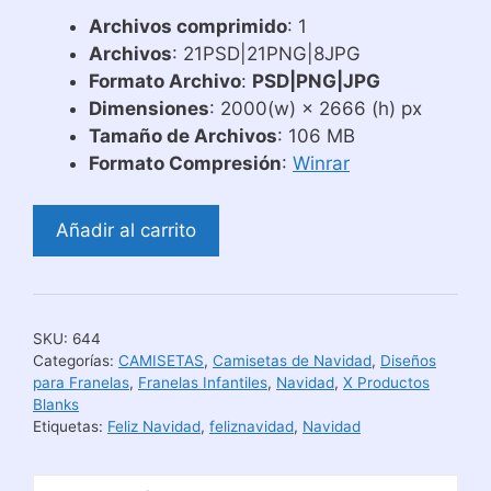
Archivos comprimido
: 1
Archivos
: 21PSD|21PNG|8JPG
Formato Archivo
:
PSD|PNG|JPG
Dimensiones
: 2000(w) × 2666 (h) px
Tamaño de Archivos
: 106 MB
Formato Compresión
:
Winrar
Diseño
Añadir al carrito
para
Camisetas
Familiares
de
SKU:
644
Navidad
Categorías:
CAMISETAS
,
Camisetas de Navidad
,
Diseños
cantidad
para Franelas
,
Franelas Infantiles
,
Navidad
,
X Productos
Blanks
Etiquetas:
Feliz Navidad
,
feliznavidad
,
Navidad