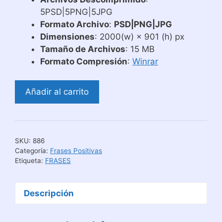
5PSD|5PNG|5JPG
Formato Archivo
:
PSD|PNG|JPG
Dimensiones
: 2000(w) × 901 (h) px
Tamaño de Archivos
: 15 MB
Formato Compresión
:
Winrar
Plantillas
Añadir al carrito
para
Tazas
Mariposas
y
SKU:
886
Libélulas
Categoría:
Frases Positivas
cantidad
Etiqueta:
FRASES
Descripción