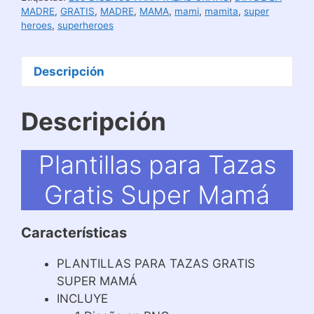
MADRE
,
GRATIS
,
MADRE
,
MAMA
,
mami
,
mamita
,
super
heroes
,
superheroes
Descripción
Descripción
Plantillas para Tazas
Gratis Super Mamá
Características
PLANTILLAS PARA TAZAS GRATIS
SUPER MAMÁ
INCLUYE