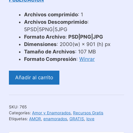
Archivos comprimido
: 1
Archivos Descomprimido
:
5PSD|5PNG|5JPG
Formato Archivo
:
PSD|PNG|JPG
Dimensiones
: 2000(w) × 901 (h) px
Tamaño de Archivos
: 107 MB
Formato Compresión
:
Winrar
Plantillas
Añadir al carrito
para
Tazas
Gratis
con
SKU:
765
Love
Categorías:
Amor y Enamorados
,
Recursos Gratis
cantidad
Etiquetas:
AMOR
,
enamorados
,
GRATIS
,
love