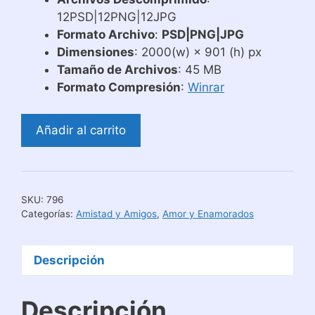
12PSD|12PNG|12JPG
Formato Archivo
:
PSD|PNG|JPG
Dimensiones
: 2000(w) × 901 (h) px
Tamaño de Archivos
: 45 MB
Formato Compresión
:
Winrar
Plantillas
Añadir al carrito
para
Tazas
de
Amor
SKU:
796
Cómics
Categorías:
Amistad y Amigos
,
Amor y Enamorados
2
cantidad
Descripción
Descripción