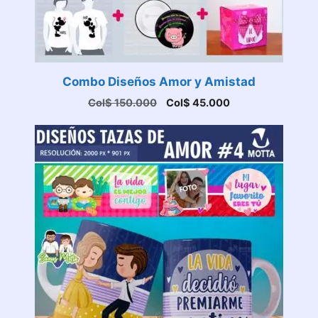
Combo Diseños Amor y Amistad
El
El
Col$
150.000
Col$
45.000
precio
precio
original
actual
era:
es:
Col$ 150.000.
Col$ 45.000.