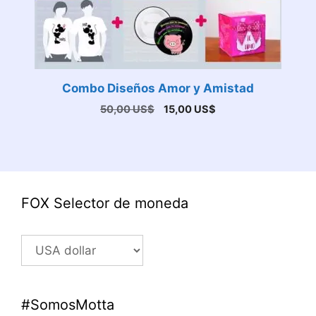
Combo Diseños Amor y Amistad
El
El
50,00
US$
15,00
US$
precio
precio
original
actual
era:
es:
50,00 US$.
15,00 US$.
FOX Selector de moneda
#SomosMotta