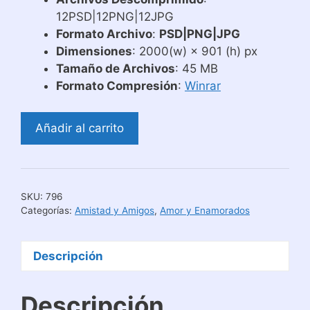
12PSD|12PNG|12JPG
Formato Archivo
:
PSD|PNG|JPG
Dimensiones
: 2000(w) × 901 (h) px
Tamaño de Archivos
: 45 MB
Formato Compresión
:
Winrar
Plantillas
Añadir al carrito
para
Tazas
de
Amor
SKU:
796
Cómics
Categorías:
Amistad y Amigos
,
Amor y Enamorados
2
cantidad
Descripción
Descripción