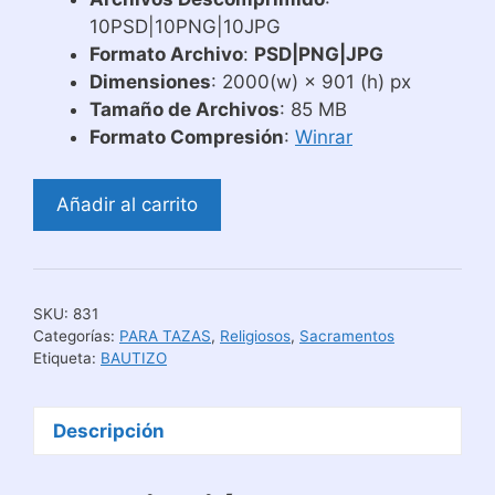
10PSD|10PNG|10JPG
Formato Archivo
:
PSD|PNG|JPG
Dimensiones
: 2000(w) × 901 (h) px
Tamaño de Archivos
: 85 MB
Formato Compresión
:
Winrar
Plantillas
Añadir al carrito
para
Sublimar
Tazas
de
SKU:
831
Bautizos
Categorías:
PARA TAZAS
,
Religiosos
,
Sacramentos
cantidad
Etiqueta:
BAUTIZO
Descripción