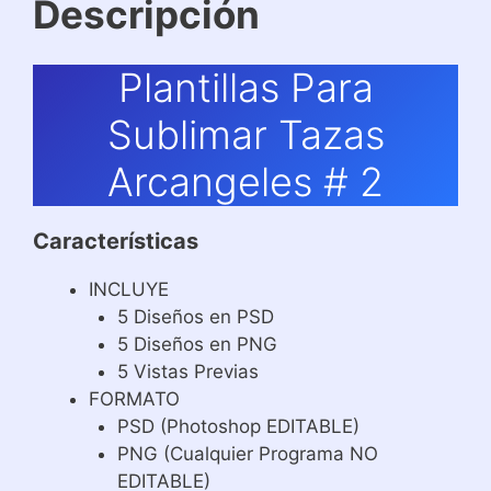
Descripción
Plantillas Para
Sublimar Tazas
Arcangeles # 2
Características
INCLUYE
5 Diseños en PSD
5 Diseños en PNG
5 Vistas Previas
FORMATO
PSD (Photoshop EDITABLE)
PNG (Cualquier Programa NO
EDITABLE)