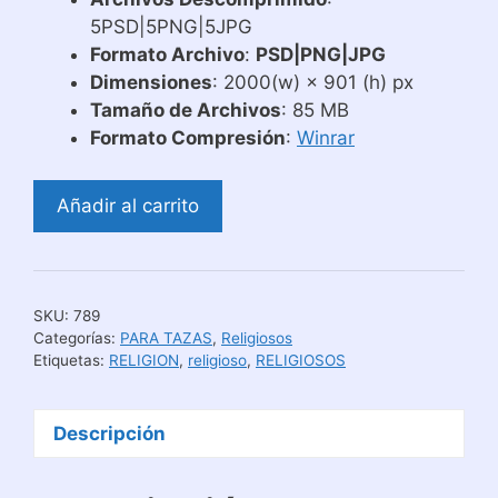
5PSD|5PNG|5JPG
Formato Archivo
:
PSD|PNG|JPG
Dimensiones
: 2000(w) × 901 (h) px
Tamaño de Archivos
: 85 MB
Formato Compresión
:
Winrar
Plantillas
Añadir al carrito
Para
Sublimar
Tazas
Arcangeles
SKU:
789
#
Categorías:
PARA TAZAS
,
Religiosos
2
Etiquetas:
RELIGION
,
religioso
,
RELIGIOSOS
cantidad
Descripción