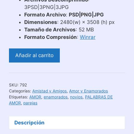
3PSD|3PNG|3JPG
Formato Archivo
:
PSD|PNG|JPG
Dimensiones
: 2480(w) × 3508 (h) px
Tamaño de Archivos
: 52 MB
Formato Compresión
:
Winrar
Plantillas
Añadir al carrito
para
Poster
de
Amor
SKU:
792
para
Categorías:
Amistad y Amigos
,
Amor y Enamorados
Enamorados
Etiquetas:
AMOR
,
enamorados
,
novios
,
PALABRAS DE
AMOR
,
parejas
cantidad
Descripción