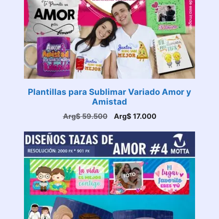
Plantillas para Sublimar Variado Amor y
Amistad
El
El
Arg$
59.500
Arg$
17.000
precio
precio
original
actual
era:
es:
Arg$ 59.500.
Arg$ 17.000.