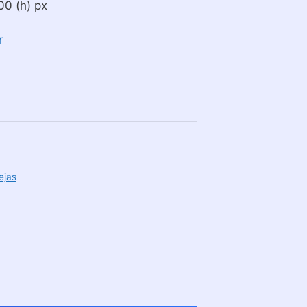
00 (h) px
r
ejas