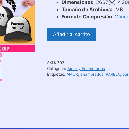
Dimensiones
: 2667(w) × 20
Tamaño de Archivos
: MB
Formato Compresión
:
Winra
Plantillas
Añadir al carrito
para
Camisetas
de
Parejas
SKU:
793
4
Categoría:
Amor y Enamorados
cantidad
Etiquetas:
AMOR
,
enamorados
,
PAREJA
,
par