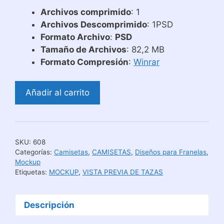
Archivos comprimido
: 1
Archivos Descomprimido
: 1PSD
Formato Archivo
:
PSD
Tamaño de Archivos
: 82,2 MB
Formato Compresión
:
Winrar
Mockup
Añadir al carrito
para
Camisetas
de
Dama
SKU:
608
para
Categorías:
Camisetas
,
CAMISETAS
,
Diseños para Franelas
,
Vistas
Mockup
Etiquetas:
MOCKUP
,
VISTA PREVIA DE TAZAS
Previas
cantidad
Descripción