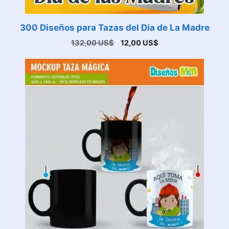
300 Diseños para Tazas del Día de La Madre
El
El
132,00
US$
12,00
US$
precio
precio
original
actual
era:
es:
132,00 US$.
12,00 US$.