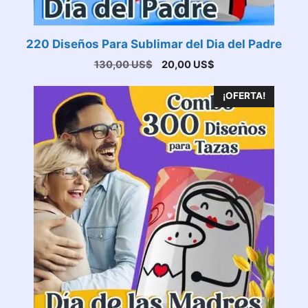
220 Diseños Para Sublimar del Dia del Padre
El
El
130,00
US$
20,00
US$
precio
precio
original
actual
¡OFERTA!
era:
es:
130,00 US$.
20,00 US$.