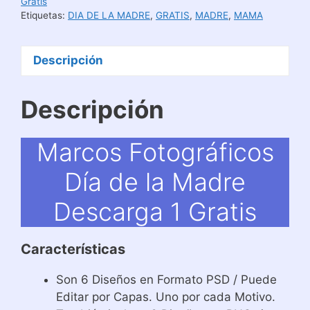
Descarga
Gratis
Etiquetas:
DIA DE LA MADRE
,
GRATIS
,
MADRE
,
MAMA
1
Gratis
cantidad
Descripción
Descripción
Marcos Fotográficos
Día de la Madre
Descarga 1 Gratis
Características
Son 6 Diseños en Formato PSD / Puede
Editar por Capas. Uno por cada Motivo.