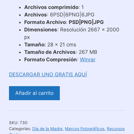
Archivos comprimido
: 1
Archivos
: 6PSD|6PNG|6JPG
Formato Archivo
:
PSD|PNG|JPG
Dimensiones
: Resolución 2667 x 2000
px
Tamaño:
28 x 21 cms
Tamaño de Archivos
: 267 MB
Formato Compresión
:
Winrar
DESCARGAR UNO GRATIS AQUÍ
Marcos
Añadir al carrito
Fotográficos
Día
de
la
SKU:
730
Madre
Categorías:
Día de la Madre
,
Marcos Fotográficos
,
Recursos