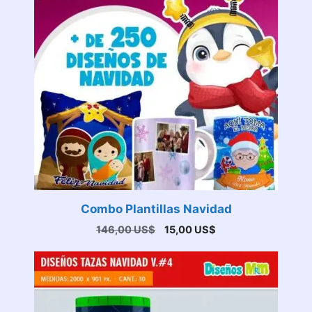
Combo Plantillas Navidad
El
El
146,00
US$
15,00
US$
precio
precio
original
actual
era:
es:
146,00 US$.
15,00 US$.