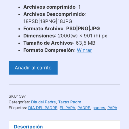
Archivos comprimido
: 1
Archivos Descomprimido
:
18PSD|18PNG|18JPG
Formato Archivo
:
PSD|PNG|JPG
Dimensiones
: 2000(w) × 901 (h) px
Tamaño de Archivos
: 63,5 MB
Formato Compresión
:
Winrar
Diseños
Añadir al carrito
Sublimación
de
Tazas
para
SKU:
597
Súper
Categorías:
Día del Padre
,
Tazas Padre
Papá
Etiquetas:
DIA DEL PADRE
,
EL PAPA
,
PADRE
,
padres
,
PAPA
cantidad
Descripción