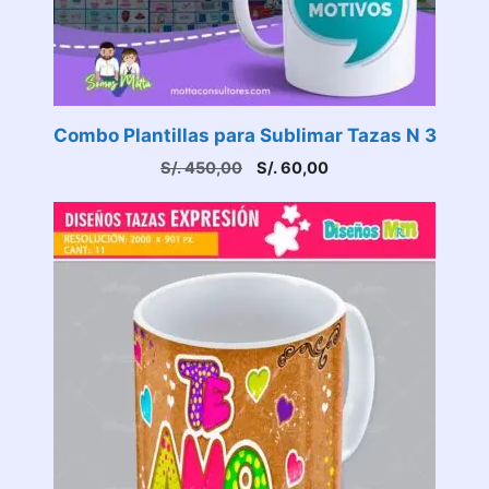
Combo Plantillas para Sublimar Tazas N 3
El
El
S/.
450,00
S/.
60,00
precio
precio
original
actual
era:
es:
S/. 450,00.
S/. 60,00.