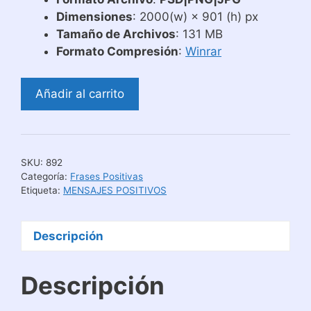
Dimensiones
: 2000(w) × 901 (h) px
Tamaño de Archivos
: 131 MB
Formato Compresión
:
Winrar
Diseños
Añadir al carrito
para
Tazas
Groovy
Vibes
SKU:
892
cantidad
Categoría:
Frases Positivas
Etiqueta:
MENSAJES POSITIVOS
Descripción
Descripción