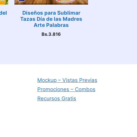
del
Diseños para Sublimar
Tazas Día de las Madres
Arte Palabras
ecio
Bs.
3.816
tual
:
.5.724.
Mockup – Vistas Previas
Promociones – Combos
Recursos Gratis