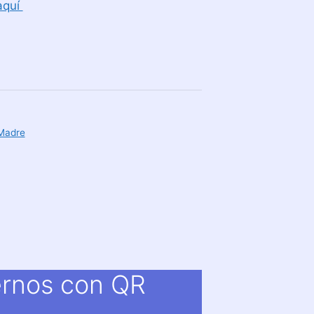
aquí
Madre
ernos con QR