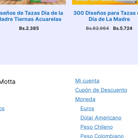
seños de Tazas Día de la
300 Diseños para Tazas 
adre Tiernas Acuarelas
Día de La Madre
El
El
Bs.
2.385
Bs.
62.964
Bs.
5.724
precio
pr
original
ac
era:
es
Bs.62.964.
Bs
Mi cuenta
Motta
Cupón de Descuento
Moneda
os
Euros
Dolar Americano
Peso Chileno
Peso Colombiano