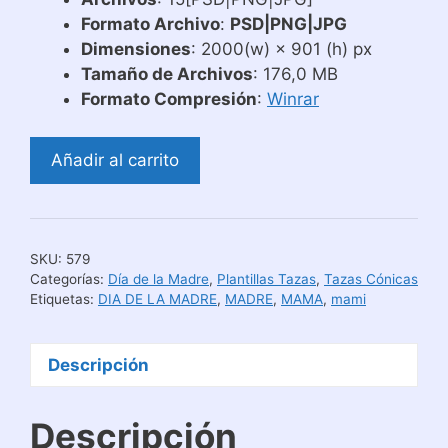
Formato Archivo
:
PSD|PNG|JPG
Dimensiones
: 2000(w) × 901 (h) px
Tamaño de Archivos
: 176,0 MB
Formato Compresión
:
Winrar
Diseños
Añadir al carrito
para
Tazas
Cónicas
del
SKU:
579
Día
Categorías:
Día de la Madre
,
Plantillas Tazas
,
Tazas Cónicas
de
Etiquetas:
DIA DE LA MADRE
,
MADRE
,
MAMA
,
mami
la
Madre
Descripción
Tiernos
cantidad
Descripción