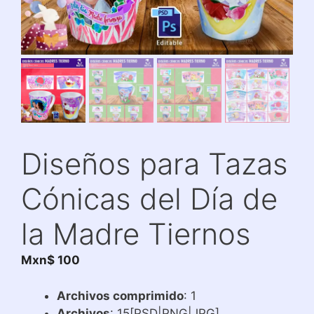
Diseños para Tazas
Cónicas del Día de
la Madre Tiernos
Mxn$
100
Archivos comprimido
: 1
Archivos
: 15[PSD|PNG|JPG]