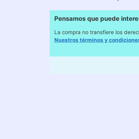
Pensamos que puede intere
La compra no transfiere los derec
Nuestros términos y condicione