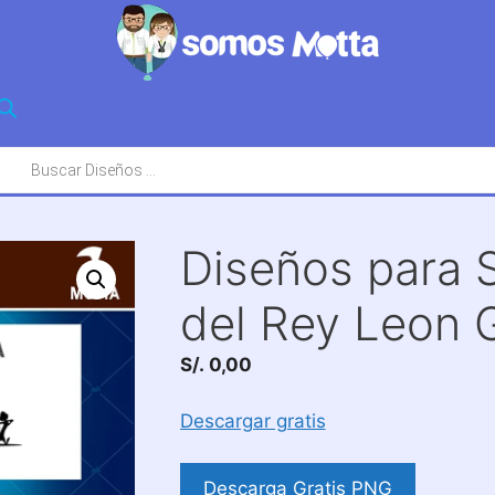
squeda
oductos
Diseños para 
del Rey Leon G
S/.
0,00
Descargar gratis
Descarga Gratis PNG