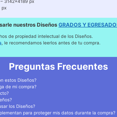
– 3142×4189 px
 px
sarle nuestros Diseños
GRADOS Y EGRESADO
hos de propiedad intelectual de los Diseños.
s
, le recomendamos leerlos antes de tu compra.
Preguntas Frecuentes
n estos Diseños?
ega de mi compra?
cto?
seños?
sar los Diseños?
lementan para proteger mis datos durante la compra?