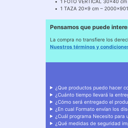
1 FOTO VERTICAL 30×40 cm 
1 TAZA 20×9 cm – 2000×901
Pensamos que puede intere
La compra no transfiere los derec
Nuestros términos y condicione
¿Que productos puedo hacer co
¿Cuánto tiempo llevará la entr
¿Cómo será entregado el produ
¿En cual Formato envían los di
¿Cuál programa Necesito para u
¿Qué medidas de seguridad imp