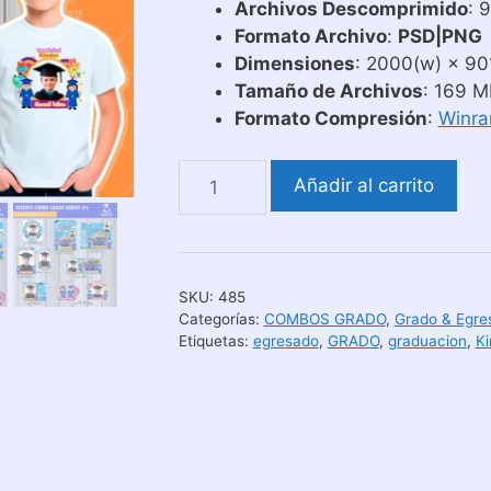
Archivos Descomprimido
: 
Formato Archivo
:
PSD|PNG
Dimensiones
: 2000(w) × 901
Tamaño de Archivos
: 169 M
Formato Compresión
:
Winra
Diseños
Añadir al carrito
para
Recuerdo
de
Egresados
SKU:
485
de
Categorías:
COMBOS GRADO
,
Grado & Egre
Kinder
Etiquetas:
egresado
,
GRADO
,
graduacion
,
Ki
Motivo
Estudiantes
cantidad