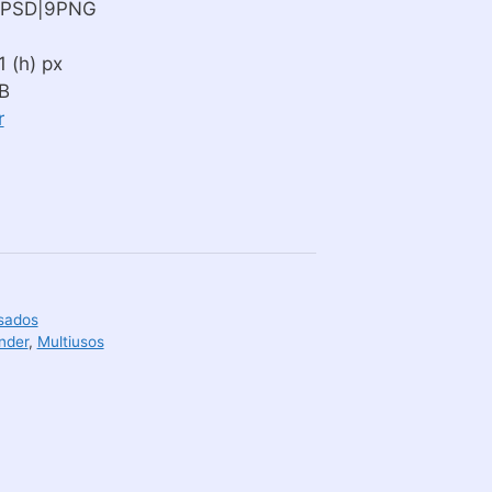
9PSD|9PNG
 (h) px
B
r
sados
nder
,
Multiusos