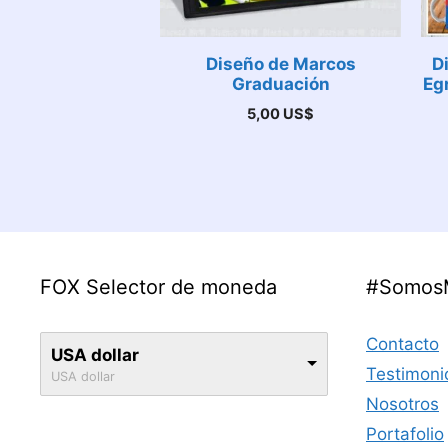
Diseño de Marcos
D
Graduación
Eg
5,00
US$
FOX Selector de moneda
#Somos
Contacto
USA dollar
Testimoni
USA dollar
Nosotros
Portafolio