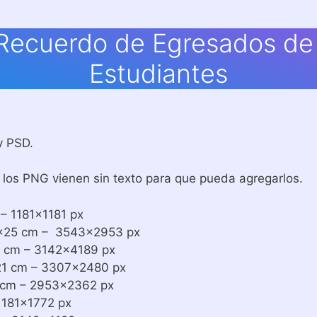
Recuerdo de Egresados de
Estudiantes
y PSD.
los PNG vienen sin texto para que pueda agregarlos.
 1181×1181 px
×25 cm – 3543×2953 px
 cm – 3142×4189 px
1 cm – 3307×2480 px
cm – 2953×2362 px
1181×1772 px