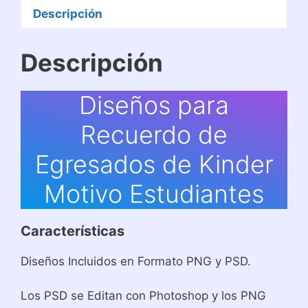
Estudiantes
Descripción
cantidad
Descripción
Diseños para
Recuerdo de
Egresados de Kinder
Motivo Estudiantes
Características
Diseños Incluidos en Formato PNG y PSD.
Los PSD se Editan con Photoshop y los PNG