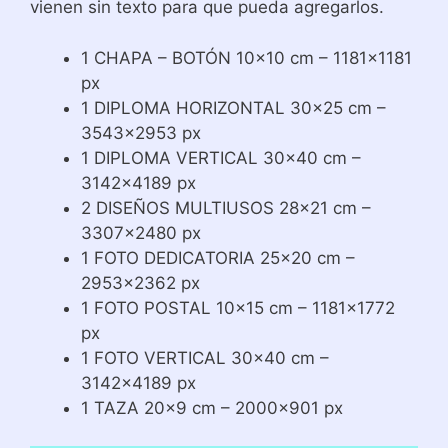
vienen sin texto para que pueda agregarlos.
1 CHAPA – BOTÓN 10×10 cm – 1181×1181
px
1 DIPLOMA HORIZONTAL 30×25 cm –
3543×2953 px
1 DIPLOMA VERTICAL 30×40 cm –
3142×4189 px
2 DISEÑOS MULTIUSOS 28×21 cm –
3307×2480 px
1 FOTO DEDICATORIA 25×20 cm –
2953×2362 px
1 FOTO POSTAL 10×15 cm – 1181×1772
px
1 FOTO VERTICAL 30×40 cm –
3142×4189 px
1 TAZA 20×9 cm – 2000×901 px