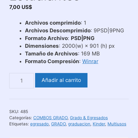
7,00
US$
Archivos comprimido
: 1
Archivos Descomprimido
: 9PSD|9PNG
Formato Archivo
:
PSD|PNG
Dimensiones
: 2000(w) × 901 (h) px
Tamaño de Archivos
: 169 MB
Formato Compresión
:
Winrar
Diseños
Añadir al carrito
para
Recuerdo
de
Egresados
SKU:
485
de
Categorías:
COMBOS GRADO
,
Grado & Egresados
Kinder
Etiquetas:
egresado
,
GRADO
,
graduacion
,
Kinder
,
Multiusos
Motivo