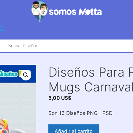
squeda
oductos
Diseños Para P
Mugs Carnava
5,00
US$
Son 16 Diseños PNG | PSD
Diseños
Añadir al carrito