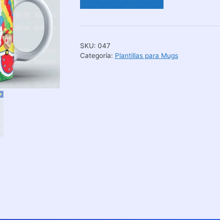
Para
Personalizar
Mugs
Carnaval
SKU:
047
cantidad
Categoría:
Plantillas para Mugs