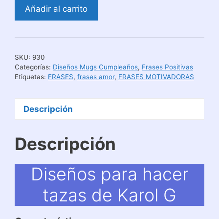
Diseños
Añadir al carrito
para
hacer
tazas
de
SKU:
930
Karol
Categorías:
Diseños Mugs Cumpleaños
,
Frases Positivas
G
Etiquetas:
FRASES
,
frases amor
,
FRASES MOTIVADORAS
cantidad
Descripción
Descripción
Diseños para hacer
tazas de Karol G