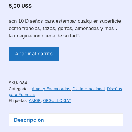
5,00
US$
son 10 Diseños para estampar cualquier superficie
como franelas, tazas, gorras, almohadas y mas…
o.
la imaginación queda de su lad
Diseños
Añadir al carrito
Orgullo
Gay
para
Estampar
SKU:
084
Poleras
Categorías:
Amor y Enamorados
,
Día Internacional
,
Diseños
cantidad
para Franelas
Etiquetas:
AMOR
,
ORGULLO GAY
Descripción