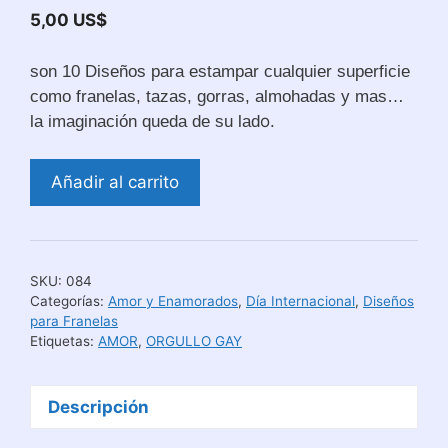
5,00
US$
son 10 Diseños para estampar cualquier superficie
como franelas, tazas, gorras, almohadas y mas…
o.
la imaginación queda de su lad
Diseños
Añadir al carrito
Orgullo
Gay
para
Estampar
SKU:
084
Poleras
Categorías:
Amor y Enamorados
,
Día Internacional
,
Diseños
cantidad
para Franelas
Etiquetas:
AMOR
,
ORGULLO GAY
Descripción