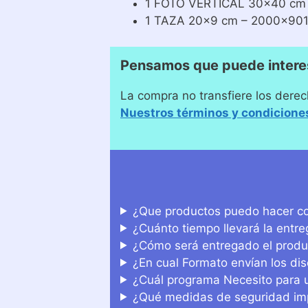
1 FOTO VERTICAL 30×40 cm 
1 TAZA 20×9 cm – 2000×901
Pensamos que puede intere
La compra no transfiere los derec
Nuestros términos y condicione
¿Que productos puedo hacer co
¿Cuánto tiempo llevará la entr
¿Cómo será entregado el produ
¿En cual Formato envían los di
¿Cuál programa Necesito para u
¿Qué medidas de seguridad imp