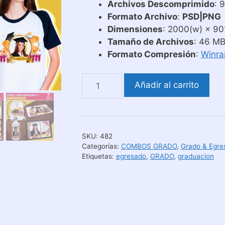
Archivos Descomprimido
: 
Formato Archivo
:
PSD|PNG
Dimensiones
: 2000(w) × 901
Tamaño de Archivos
: 46 M
Formato Compresión
:
Winra
Diseños
Añadir al carrito
Marcos
de
Grado
para
SKU:
482
Recuerdo
Categorías:
COMBOS GRADO
,
Grado & Egre
de
Etiquetas:
egresado
,
GRADO
,
graduacion
Graduación
|
Combo
1
cantidad