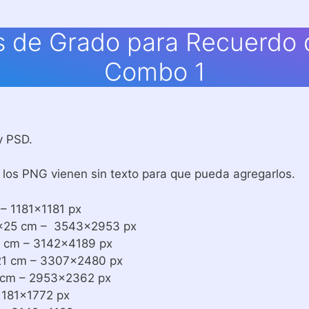
 de Grado para Recuerdo 
Combo 1
y PSD.
los PNG vienen sin texto para que pueda agregarlos.
 1181×1181 px
×25 cm – 3543×2953 px
 cm – 3142×4189 px
1 cm – 3307×2480 px
cm – 2953×2362 px
1181×1772 px