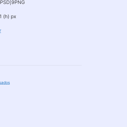
9PSD|9PNG
 (h) px
B
r
sados