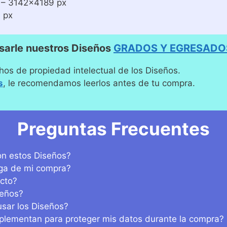
– 3142×4189 px
 px
sarle nuestros Diseños
GRADOS Y EGRESADO
hos de propiedad intelectual de los Diseños.
s
, le recomendamos leerlos antes de tu compra.
Preguntas Frecuentes
n estos Diseños?
ega de mi compra?
cto?
seños?
sar los Diseños?
lementan para proteger mis datos durante la compra?