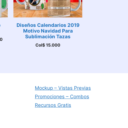
e
Diseños Calendarios 2019
Motivo Navidad Para
Sublimación Tazas
El
0
precio
Col$
15.000
actual
es:
00.
Col$ 60.000.
Mockup – Vistas Previas
Promociones – Combos
Recursos Gratis