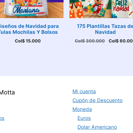
iseños de Navidad para
175 Plantillas Tazas d
Tulas Mochilas Y Bolsos
Navidad
El
Col$
15.000
Col$
300.000
Col$
60.00
precio
original
era:
000.
Col$ 300.0
Mi cuenta
Motta
Cupón de Descuento
Moneda
os
Euros
Dolar Americano