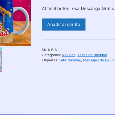
Al final botón rosa Descarga Gratis
Diseños
Añadir al carrito
de
Navidad
Para
Sublimación
SKU:
516
de
Categorías:
Navidad
,
Tazas de Navidad
Tazas
Etiquetas:
Feliz Navidad
,
Mensajes de Navid
|
Pack
6
cantidad