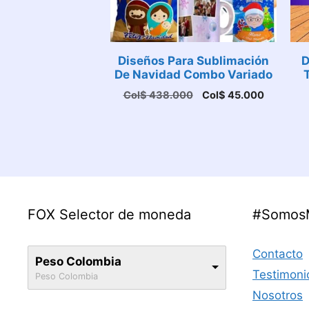
Diseños Para Sublimación
D
De Navidad Combo Variado
El
El
Col$
438.000
Col$
45.000
precio
precio
original
actual
era:
es:
Col$ 438.000.
Col$ 45.
FOX Selector de moneda
#Somos
Contacto
Peso Colombia
Testimoni
Peso Colombia
Nosotros