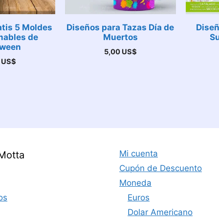
tis 5 Moldes
Diseños para Tazas Día de
Diseñ
mables de
Muertos
Su
oween
5,00
US$
0
US$
Mi cuenta
Motta
Cupón de Descuento
Moneda
os
Euros
Dolar Americano