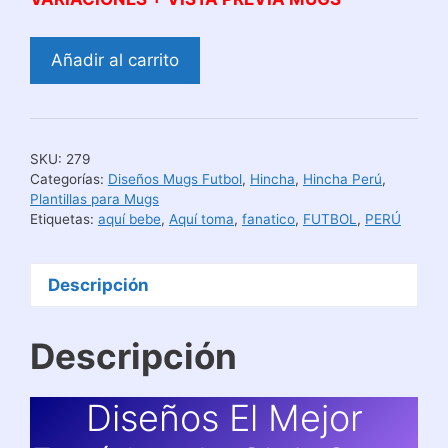
Diseños
Añadir al carrito
El
Mejor
Fanático
de
SKU:
279
Club
Categorías:
Diseños Mugs Futbol
,
Hincha
,
Hincha Perú
,
Sport
Plantillas para Mugs
Etiquetas:
aquí bebe
,
Aquí toma
,
fanatico
,
FUTBOL
,
PERÚ
Huancayo
cantidad
Descripción
Descripción
Diseños El Mejor