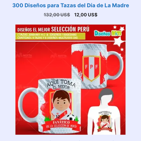
300 Diseños para Tazas del Día de La Madre
El
El
132,00
US$
12,00
US$
precio
precio
original
actual
era:
es:
132,00 US$.
12,00 US$.