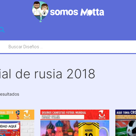
squeda
oductos
al de rusia 2018
Ordenado
resultados
por
los
últimos