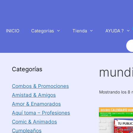
Saltar
al
contenido
INICIO
Categorias
Tienda
AYUDA ?
Bú
de
pr
mundi
Categorías
Combos & Promociones
Mostrando los 8 
Amistad & Amigos
Amor & Enamorados
Aquí toma – Profesiones
Comic & Animados
Cumpleaños