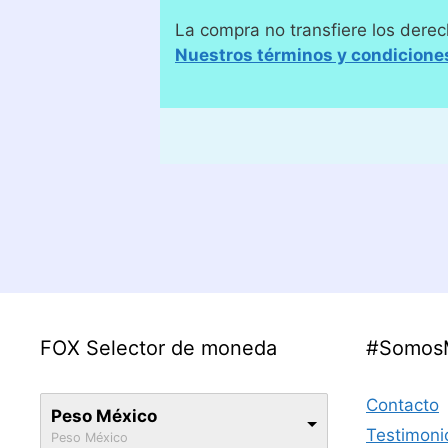
La compra no transfiere los derec
Nuestros términos y condicione
FOX Selector de moneda
#Somos
Contacto
Peso México
Testimoni
Peso México