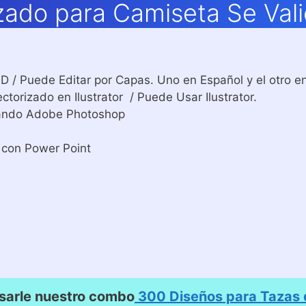
zado para Camiseta Se Vali
 / Puede Editar por Capas. Uno en Español y el otro en
torizado en Ilustrator / Puede Usar Ilustrator.
izando Adobe Photoshop
 con Power Point
sarle nuestro combo
300 Diseños para Tazas d