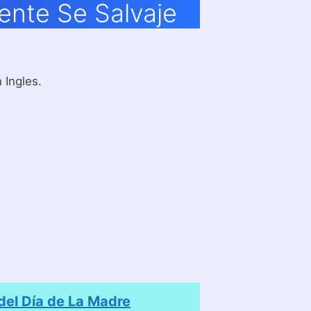
ente Se Salvaje
 Ingles.
el Día de La Madre