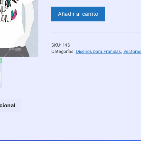
Diseño
Añadir al carrito
Vectorizado
para
Camiseta
Se
SKU:
146
Valiente
Categorías:
Diseños para Franelas
,
Vectore
Se
Salvaje
cantidad
cional