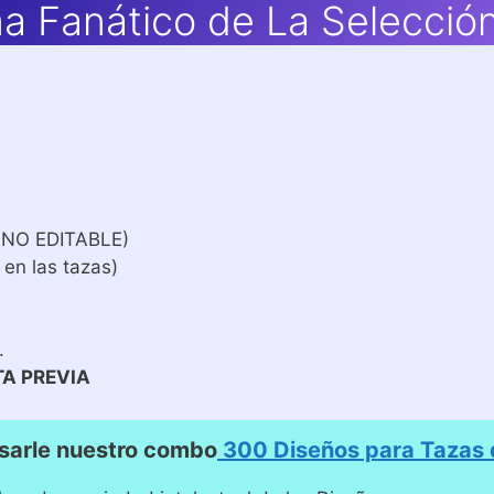
a Fanático de La Selección
 NO EDITABLE)
 en las tazas)
.
TA PREVIA
sarle nuestro combo
300 Diseños para Tazas d