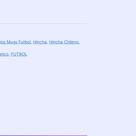
ños Mugs Futbol
,
Hincha
,
Hincha Chileno
,
atico
,
FUTBOL