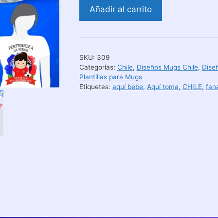
Aquí
Añadir al carrito
Toma
Fanático
de
La
SKU:
309
Selección
Categorías:
Chile
,
Diseños Mugs Chile
,
Dise
de
Plantillas para Mugs
Etiquetas:
aquí bebe
,
Aquí toma
,
CHILE
,
fan
Chile
cantidad