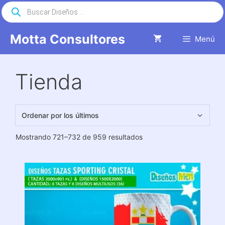
Saltar
Búsqueda
de
al
productos
contenido
Motta Consultores
Menú
Tienda
Ordenado
Mostrando 721–732 de 959 resultados
por
los
últimos