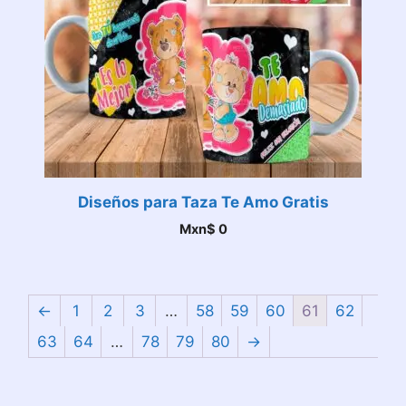
Diseños para Taza Te Amo Gratis
Mxn$
0
←
1
2
3
…
58
59
60
61
62
63
64
…
78
79
80
→