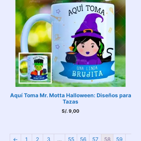
Aquí Toma Mr. Motta Halloween: Diseños para
Tazas
S/.
9,00
←
1
2
3
…
55
56
57
58
59