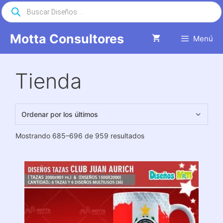
Saltar
Búsqueda
de
al
productos
contenido
Motta Consultores
Menú
Tienda
Ordenado
Mostrando 685–696 de 959 resultados
por
los
últimos