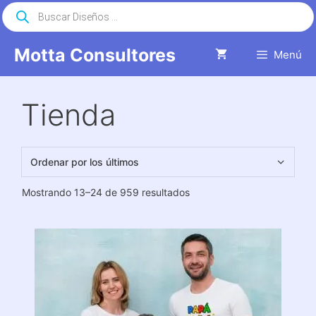
Saltar
Búsqueda
de
al
productos
contenido
Motta Consultores
Menú
Tienda
Ordenado
Mostrando 13–24 de 959 resultados
por
los
últimos